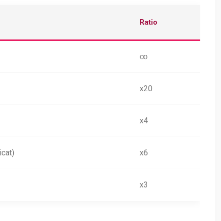
Ratio
∞
x20
x4
icat)
x6
x3