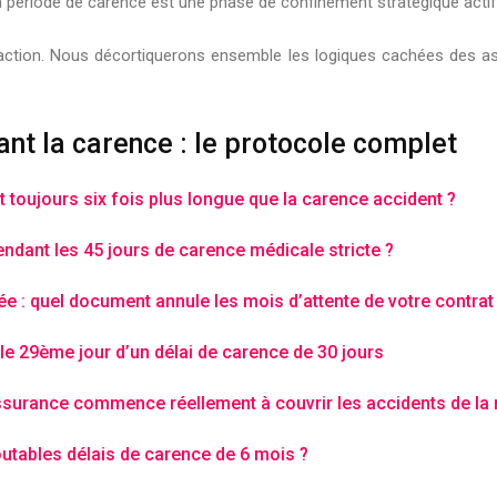
la période de carence est une phase de confinement stratégique actif, 
’action. Nous décortiquerons ensemble les logiques cachées des as
nt la carence : le protocole complet
 toujours six fois plus longue que la carence accident ?
dant les 45 jours de carence médicale stricte ?
ée : quel document annule les mois d’attente de votre contrat
» le 29ème jour d’un délai de carence de 30 jours
ssurance commence réellement à couvrir les accidents de la 
outables délais de carence de 6 mois ?