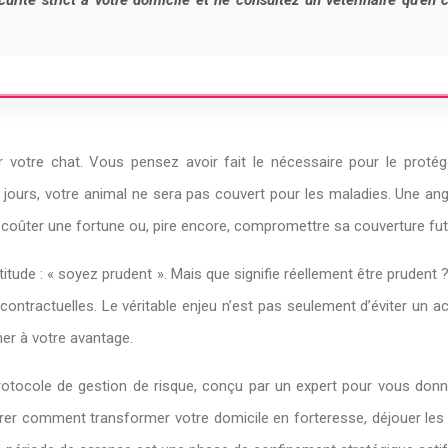
rité strict à votre domicile et ne consultez un vétérinaire qu’en c
 votre chat. Vous pensez avoir fait le nécessaire pour le protég
180 jours, votre animal ne sera pas couvert pour les maladies. Une a
 coûter une fortune ou, pire encore, compromettre sa couverture fut
titude : « soyez prudent ». Mais que signifie réellement être prudent
 contractuelles. Le véritable enjeu n’est pas seulement d’éviter u
ner à votre avantage.
n protocole de gestion de risque, conçu par un expert pour vous don
ntrer comment transformer votre domicile en forteresse, déjouer les