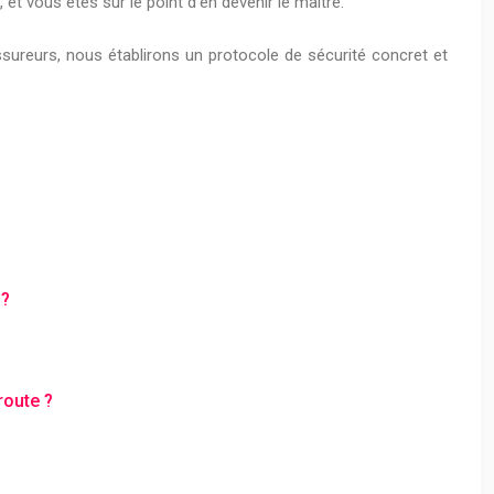
et vous êtes sur le point d’en devenir le maître.
sureurs, nous établirons un protocole de sécurité concret et
 ?
route ?