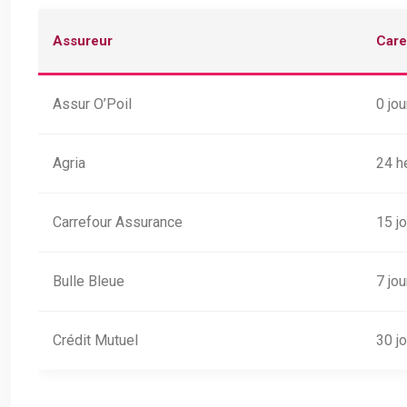
Assureur
Care
Assur O’Poil
0 jou
Agria
24 h
Carrefour Assurance
15 j
Bulle Bleue
7 jou
Crédit Mutuel
30 j