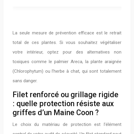
P
La seule mesure de prévention efficace est le retrait
total de ces plantes. Si vous souhaitez végétaliser
votre intérieur, optez pour des alternatives non
toxiques comme le palmier Areca, la plante araignée
(Chlorophytum) ou l’herbe à chat, qui sont totalement
sans danger.
Filet renforcé ou grillage rigide
: quelle protection résiste aux
griffes d’un Maine Coon ?
Le choix du matériau de protection est l’élément
central de votre audit de sécurité. Un filet standard peut